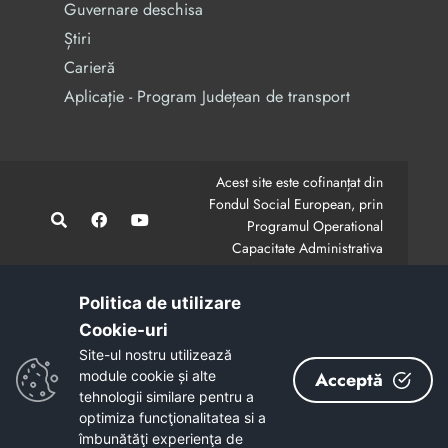
Guvernare deschisa
Știri
Carieră
Aplicație - Program Județean de transport
Acest site este cofinanțat din
Fondul Social European, prin
Programul Operational
Capacitate Administrativa
2014-2020.
CodMySmis/Sipoca: 128880/652;
www.fonduri-ue.ro
,
Politica de utilizare
www.poca.ro
Cookie-uri‎
Conținutul acestui site web nu reprezintă în mod
Site-ul nostru utilizează
obligatoriu poziția oficială a Uniunii Europene.
module cookie și alte
Acceptă
Întreaga responsabilitate asupra corectitudinii și
tehnologii similare pentru a
coerenței informațiilor prezentate revine inițiatorilor site-
optimiza funcţionalitatea si a
ului web.
îmbunătăţi experienţa de