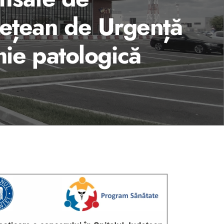
udețean de Urgență
mie patologică