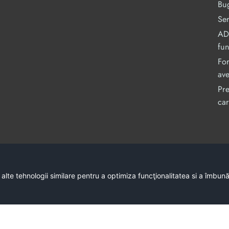
Bug
Ser
ADI
fu
For
ave
Pre
car
Acest site este cofinanțat din Fondul Social Europe
C
 alte tehnologii similare pentru a optimiza funcţionalitatea si a îmbun
Conținutul acestui site web 
Întreaga responsabilitate asupra corectitudinii 
Copyright © 2026 - Consiliul Județean Bacău