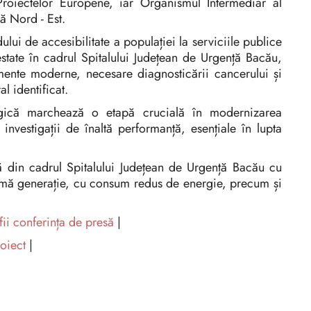
 Proiectelor Europene, iar Organismul Intermediar al
ă Nord - Est.
ului de accesibilitate a populației la serviciile publice
restate în cadrul Spitalului Județean de Urgență Bacău,
ente moderne, necesare diagnosticării cancerului și
al identificat.
tegică marchează o etapă crucială în modernizarea
a investigații de înaltă performanță, esențiale în lupta
ă din cadrul Spitalului Județean de Urgență Bacău cu
imă generație, cu consum redus de energie, precum și
fii conferința de presă
|
roiect
|