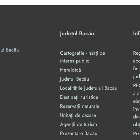
Județul Bacău
Inf
țul Bacău
Cartografie - hărți de
Re
interes public
aco
fin
Heraldică
jud
Județul Bacău
RE
Localitățile județului Bacău
a s
Destinații turistice
ele
Rezervaţii naturale
înv
Unități de cazare
din
Agenții de turism
obț
Prezentare Bacău
Pr