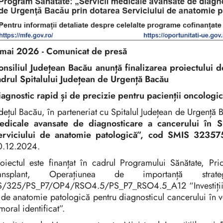
 mai 2026 - Comunicat de presă
onsiliul Județean Bacău anunță finalizarea proiectului 
adrul Spitalului Județean de Urgență Bacău
agnostic rapid și de precizie pentru pacienții oncologic
dețul Bacău, în parteneriat cu Spitalul Județean de Urgență 
edicale avansate de diagnosticare a cancerului în S
erviciului de anatomie patologică”, cod SMIS 32357
0.12.2024.
oiectul este finanțat în cadrul Programului Sănătate, Pri
ransplant, Operațiunea de importanță stra
S/325/PS_P7/OP4/RSO4.5/PS_P7_RSO4.5_A12 “Investiții în i
 de anatomie patologică pentru diagnosticul cancerului în ve
moral identificat”.