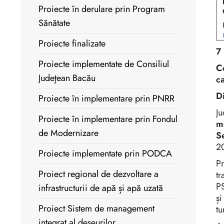
Proiecte în derulare prin Program
Sănătate
Proiecte finalizate
7
Proiecte implementate de Consiliul
C
Judeţean Bacău
c
Di
Proiecte în implementare prin PNRR
Ju
Proiecte în implementare prin Fondul
m
de Modernizare
S
2
Proiecte implementate prin PODCA
Pr
Proiect regional de dezvoltare a
t
P
infrastructurii de apă și apă uzată
și
Proiect Sistem de management
tu
integrat al deșeurilor