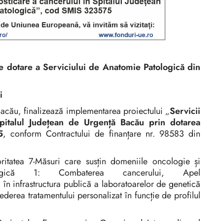
de dotare a Serviciului de Anatomie Patologică din
i
Bacău, finalizează implementarea proiectului „
Servicii
pitalul Județean de Urgență Bacău prin dotarea
5
, conform Contractului de finanțare nr. 98583 din
oritatea 7-Măsuri care susțin domeniile oncologie și
tegică 1: Combaterea cancerului, Apel
nfrastructura publică a laboratoarelor de genetică
derea tratamentului personalizat în funcție de profilul