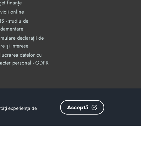
et finanțe
vicii online
S - studiu de
ndamentare
mulare declarații de
re și interese
lucrarea datelor cu
acter personal - GDPR
an, prin Programul Operational Capacitate Administrativa 2014-2020.
odMySmis/Sipoca: 128880/652;
www.fonduri-ue.ro
,
www.poca.ro
Acceptă
ătăţi experienţa de
nu reprezintă în mod obligatoriu poziția oficială a Uniunii Europene.
și coerenței informațiilor prezentate revine inițiatorilor site-ului web.