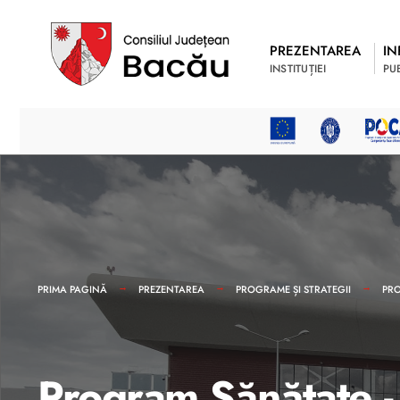
PREZENTAREA
IN
INSTITUȚIEI
PU
PRIMA PAGINĂ
PREZENTAREA
PROGRAME ȘI STRATEGII
PRO
Program Sănătate -