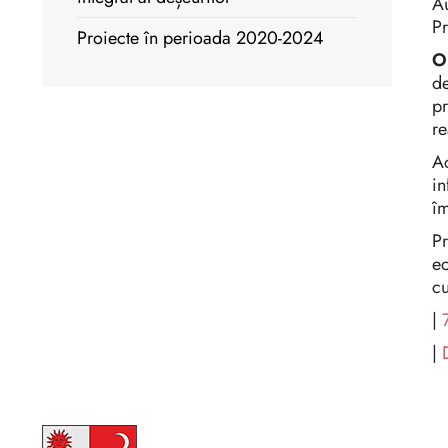
Au
Pr
Proiecte în perioada 2020-2024
Ob
de
pr
re
A
in
îm
Pr
ec
cu
|
|