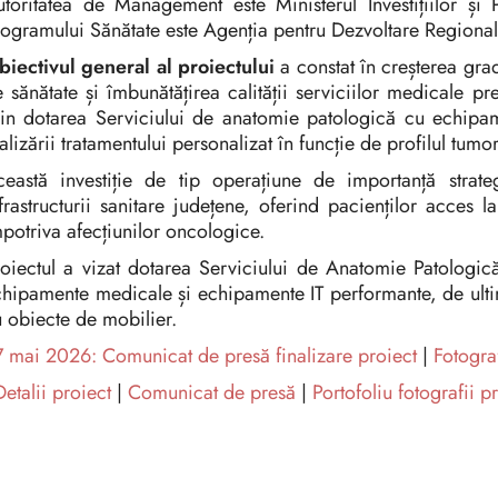
toritatea de Management este Ministerul Investițiilor și
ogramului Sănătate este Agenția pentru Dezvoltare Regional
iectivul general al proiectului
a constat în creșterea grad
 sănătate și îmbunătățirea calității serviciilor medicale p
in dotarea Serviciului de anatomie patologică cu echipam
alizării tratamentului personalizat în funcție de profilul tumor
ceastă investiție de tip operațiune de importanță stra
frastructurii sanitare județene, oferind pacienților acces l
potriva afecțiunilor oncologice.
oiectul a vizat dotarea Serviciului de Anatomie Patologic
hipamente medicale și echipamente IT performante, de ult
 obiecte de mobilier.
7 mai 2026: Comunicat de presă finalizare proiect
|
Fotogra
Detalii proiect
|
Comunicat de presă
|
Portofoliu fotografii p