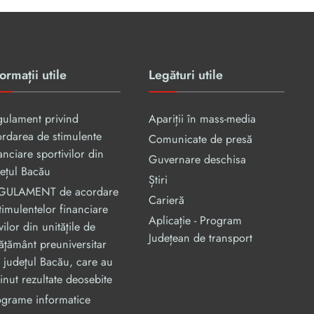
ormații utile
Legături utile
gulament privind
Apariții în mass-media
rdarea de stimulente
Comunicate de presă
anciare sportivilor din
Guvernare deschisa
ețul Bacău
Știri
GULAMENT de acordare
Carieră
timulentelor financiare
Aplicație - Program
vilor din unităţile de
Județean de transport
ăţământ preuniversitar
 judeţul Bacău, care au
inut rezultate deosebite
ograme informatice