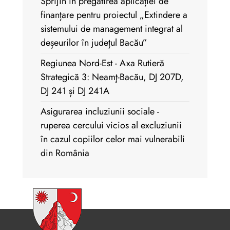
Sprijin în pregătirea aplicației de
finanțare pentru proiectul „Extindere a
sistemului de management integrat al
deșeurilor în județul Bacău”
Regiunea Nord-Est - Axa Rutieră
Strategică 3: Neamţ-Bacău, DJ 207D,
DJ 241 și DJ 241A
Asigurarea incluziunii sociale -
ruperea cercului vicios al excluziunii
în cazul copiilor celor mai vulnerabili
din România