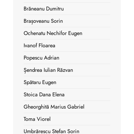
Brăneanu Dumitru
Brașoveanu Sorin
Ochenatu Nechifor Eugen
Ivanof Floarea
Popescu Adrian
Șendrea Iulian Răzvan
Spãtaru Eugen
Stoica Dana Elena
Gheorghitã Marius Gabriel
Toma Viorel
Umbrãrescu Stefan Sorin