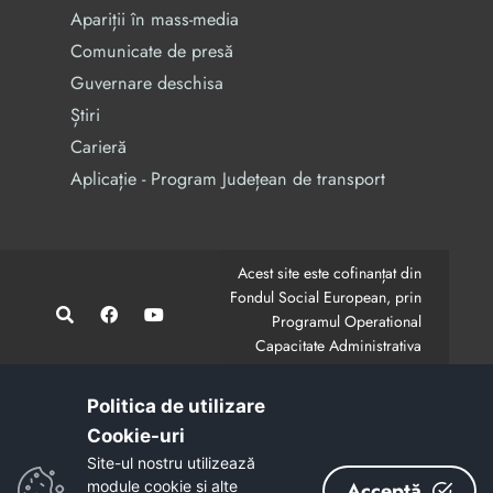
Apariții în mass-media
Comunicate de presă
Guvernare deschisa
Știri
Carieră
Aplicație - Program Județean de transport
Acest site este cofinanțat din
Fondul Social European, prin
Programul Operational
Capacitate Administrativa
2014-2020.
CodMySmis/Sipoca: 128880/652;
www.fonduri-ue.ro
,
Politica de utilizare
www.poca.ro
Cookie-uri‎
Conținutul acestui site web nu reprezintă în mod
Site-ul nostru utilizează
obligatoriu poziția oficială a Uniunii Europene.
module cookie și alte
Acceptă
Întreaga responsabilitate asupra corectitudinii și