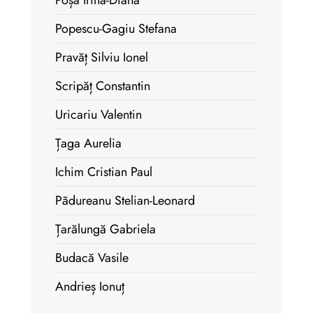
Poșa Irina-Diana
Popescu-Gagiu Stefana
Pravăț Silviu Ionel
Scripăț Constantin
Uricariu Valentin
Țaga Aurelia
Ichim Cristian Paul
Pãdureanu Stelian-Leonard
Țarălungă Gabriela
Budacă Vasile
Andrieș Ionuț