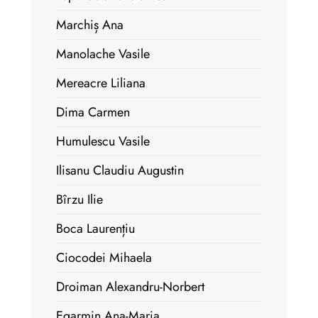
Marchiș Ana
Manolache Vasile
Mereacre Liliana
Dima Carmen
Humulescu Vasile
Ilisanu Claudiu Augustin
Bîrzu Ilie
Boca Laurențiu
Ciocodei Mihaela
Droiman Alexandru-Norbert
Egarmin Ana-Maria