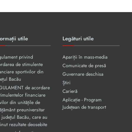
ormații utile
Legături utile
gulament privind
Apariții în mass-media
rdarea de stimulente
Comunicate de presă
anciare sportivilor din
Guvernare deschisa
ețul Bacău
Știri
GULAMENT de acordare
Carieră
timulentelor financiare
Aplicație - Program
vilor din unităţile de
Județean de transport
ăţământ preuniversitar
 judeţul Bacău, care au
inut rezultate deosebite