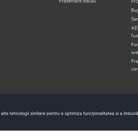
Prezentare Bacău
Pr
Bug
Ser
ADI
fu
For
ave
Pre
car
Acest site este cofinanțat din Fondul Social Europe
C
 alte tehnologii similare pentru a optimiza funcţionalitatea si a îmbun
Conținutul acestui site web 
Întreaga responsabilitate asupra corectitudinii 
Copyright © 2026 - Consiliul Județean Bacău