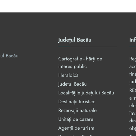
Județul Bacău
Inf
țul Bacău
Cartografie - hărți de
Re
interes public
aco
fin
Heraldică
jud
Județul Bacău
RE
Localitățile județului Bacău
a s
Destinații turistice
ele
Rezervaţii naturale
înv
Unități de cazare
din
Agenții de turism
obț