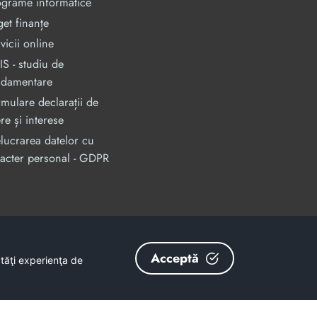
ograme informatice
et finanțe
vicii online
S - studiu de
ndamentare
mulare declarații de
re și interese
lucrarea datelor cu
acter personal - GDPR
an, prin Programul Operational Capacitate Administrativa 2014-2020.
odMySmis/Sipoca: 128880/652;
www.fonduri-ue.ro
,
www.poca.ro
Acceptă
ătăţi experienţa de
nu reprezintă în mod obligatoriu poziția oficială a Uniunii Europene.
și coerenței informațiilor prezentate revine inițiatorilor site-ului web.