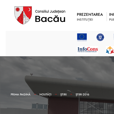
PREZENTAREA
IN
INSTITUȚIEI
PU
PRIMA PAGINĂ
NOUTĂȚI
ȘTIRI
ȘTIRI 2016