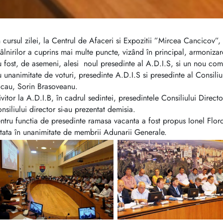
n cursul zilei, la Centrul de Afaceri si Expozitii ”Mircea Cancicov”,
tâlnirilor a cuprins mai multe puncte, vizând în principal, armonizare
 fost, de asemeni, alesi noul presedinte al A.D.I.S, si un nou comi
 unanimitate de voturi, presedinte A.D.I.S si presedinte al Consiliul
cau, Sorin Brasoveanu.
ivitor la A.D.I.B, în cadrul sedintei, presedintele Consiliului Dire
nsiliului director si-au prezentat demisia.
ntru functia de presedinte ramasa vacanta a fost propus Ionel Flor
tata în unanimitate de membrii Adunarii Generale.