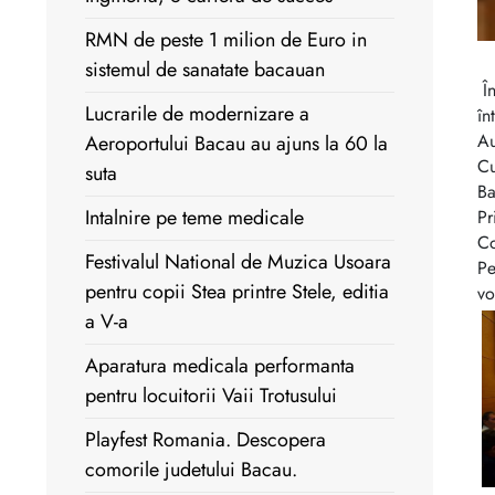
RMN de peste 1 milion de Euro in
sistemul de sanatate bacauan
Î
Lucrarile de modernizare a
în
Au
Aeroportului Bacau au ajuns la 60 la
Cu
suta
Ba
Intalnire pe teme medicale
Pr
Co
Festivalul National de Muzica Usoara
Pe
pentru copii Stea printre Stele, editia
vo
a V-a
Aparatura medicala performanta
pentru locuitorii Vaii Trotusului
Playfest Romania. Descopera
comorile judetului Bacau.