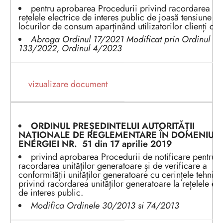
pentru aprobarea Procedurii privind racordarea la
rețelele electrice de interes public de joasă tensiune a
locurilor de consum aparținând utilizatorilor clienți cas
Abroga Ordinul 17/2021 Modificat prin Ordinul
133/2022, Ordinul 4/2023
vizualizare document
ORDINUL PREȘEDINTEL
UI
AUTORITĂȚII
NAȚIONALE DE REGLEMENTARE ÎN DOMENIUL
ENERGIEI
NR.
51
din 1
7 aprilie
2
019
privind aprobarea Procedurii de notificare pentru
racordarea unităților generatoare și de verificare a
conformității unităților generatoare cu cerințele tehnice
privind racordarea unităților generatoare la rețelele ele
de interes public.
Modifica Ordinele 30/2013 si 74/2013