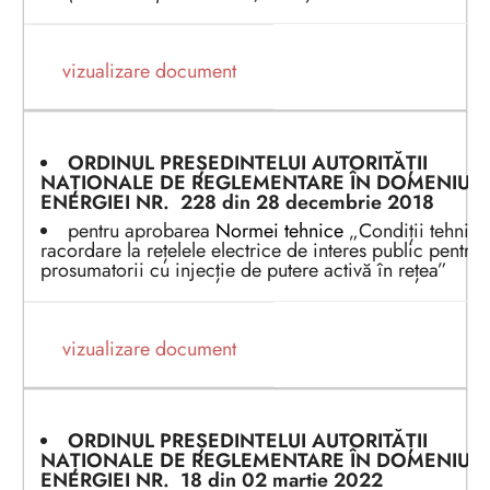
vizualizare document
ORDINUL PREȘEDINTEL
UI
AUTORITĂȚII
NAȚIONALE DE REGLEMENTARE ÎN DOMENIUL
ENERGIEI
NR.
228
din 2
8 decembrie
2
0
1
8
pentru aprobarea
Normei tehnice
„Condiții tehnice
racordare la rețelele electrice de interes public pentru
prosumatorii cu injecție de putere activă în rețea”
vizualizare document
ORDINUL PREȘEDINTEL
UI
AUTORITĂȚII
NAȚIONALE DE REGLEMENTARE ÎN DOMENIUL
ENERGIEI
NR.
18
din 0
2 martie
2
0
22