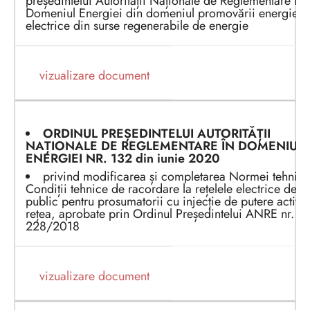
președintelui Autorității Naționale de Reglementare în
Domeniul Energiei din domeniul promovării energiei
electrice din surse regenerabile de energie
vizualizare document
ORDINUL PREȘEDINTEL
UI
AUTORITĂȚII
NAȚIONALE DE REGLEMENTARE ÎN DOMENIUL
ENERGIEI
NR. 1
32
din i
unie
202
0
privind modificarea și completarea Normei tehnice
Condiții tehnice de racordare la rețelele electrice de in
public pentru prosumatorii cu injecție de putere activă
rețea, aprobate prin Ordinul Președintelui ANRE nr.
228/2018
vizualizare document