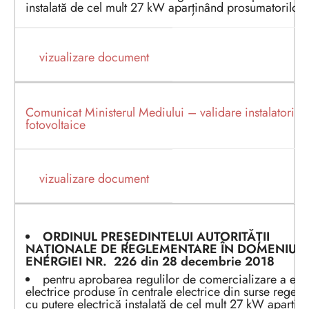
instalată de cel mult 27 kW aparținând prosumatorilor.
vizualizare document
Comunicat Ministerul Mediului – validare instalatori s
fotovoltaice
vizualizare document
ORDINUL PREȘEDINTEL
UI
AUTORITĂȚII
NAȚIONALE DE REGLEMENTARE ÎN DOMENIUL
ENERGIEI
NR.
226
din 2
8 decembrie
2
0
1
8
pentru aprobarea regulilor de comercializare a ene
electrice produse în centrale electrice din surse regene
cu putere electrică instalată de cel mult 27 kW aparțin