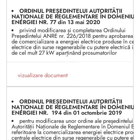
ORDINUL PREȘEDINTEL
UI
AUTORITĂȚII
NAȚIONALE DE REGLEMENTARE ÎN DOMENIUL
ENERGIEI
NR. 7
7
din 1
3 mai
202
0
privind modificarea și completarea Ordinului
Președintelui ANRE nr. 226/2018 pentru aprobarea reg
de comercializare a energiei electrice produse în cent
electrice din surse regenerabile cu putere electrică inst
de cel mult 27 kW aparținând prosumatorilor
vizualizare document
ORDINUL PREȘEDINTEL
UI
AUTORITĂȚII
NAȚIONALE DE REGLEMENTARE ÎN DOMENIUL
ENERGIEI
NR.
194
din 0
1 octombrie
2
0
1
9
pentru modificarea unor ordine ale președintelui
Autorității Naționale de Reglementare în Domeniul Ene
referitoare la comercializarea energiei electrice produ
centrale electrice din surse regenerabile cu putere elec