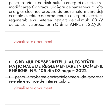
pentru serviciul de distribuție a energiei electrice și pe
modificarea Contractului-cadru de vânzare-cumpărare
energiei electrice produse de prosumatorii care dețin
centrale electrice de producere a energiei electrice di
regenerabile cu puterea instalată de cel mult 100 kW p
de consum, aprobat prin Ordinul ANRE nr. 227/2018
vizualizare document
ORDINUL PREȘEDINTEL
UI
AUTORITĂȚII
NAȚIONALE DE REGLEMENTARE ÎN DOMENIUL
ENERGIEI
NR. 1
05
din 0
3
a
ugust
202
2
pentru aprobarea contractelor-cadru de racordare l
rețelele electrice de interes public
vizualizare document