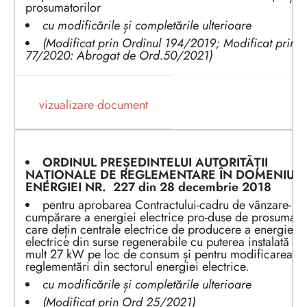
prosumatorilor
cu modificările și completările ulterioare
(Modificat prin Ordinul 194/2019; Modificat prin 
77/2020: Abrogat de Ord.50/2021)
vizualizare document
ORDINUL PREȘEDINTEL
UI
AUTORITĂȚII
NAȚIONALE DE REGLEMENTARE ÎN DOMENIUL
ENERGIEI
NR.
227
din 2
8 decembrie
2
0
1
8
pentru aprobarea Contractului-cadru de vânzare-
cumpărare a energiei electrice pro-duse de prosumator
care dețin centrale electrice de producere a energiei
electrice din surse regenerabile cu puterea instalată de
mult 27 kW pe loc de consum și pentru modificarea u
reglementări din sectorul energiei electrice.
cu modificările și completările ulterioare
(Modificat prin Ord 25/2021)