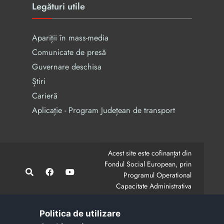
Legături utile
Apariții în mass-media
Comunicate de presă
Guvernare deschisa
Știri
Carieră
Aplicație - Program Județean de transport
Acest site este cofinanțat din
Fondul Social European, prin
Programul Operational
Capacitate Administrativa
2014-2020.
CodMySmis/Sipoca: 128880/652;
www.fonduri-ue.ro
,
Politica de utilizare
www.poca.ro