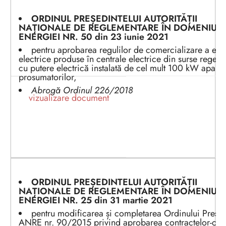
ORDINUL PREȘEDINTEL
UI
AUTORITĂȚII
NAȚIONALE DE REGLEMENTARE ÎN DOMENIUL
ENERGIEI
NR. 50
din 23
iunie
202
1
pentru aprobarea regulilor de comercializare a ene
electrice produse în centrale electrice din surse regene
cu putere electrică instalată de cel mult 100 kW aparț
prosumatorilor,
Abrogă Ordinul 226/2018
vizualizare document
ORDINUL PREȘEDINTEL
UI
AUTORITĂȚII
NAȚIONALE DE REGLEMENTARE ÎN DOMENIUL
ENERGIEI
NR. 2
5
din 3
1
m
artie
202
1
pentru modificarea și completarea Ordinului Președ
ANRE nr. 90/2015 privind aprobarea contractelor-cad