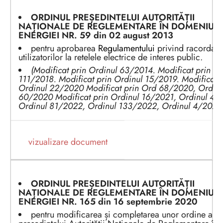
ORDINUL PREȘEDINTEL
UI
AUTORITĂȚII
NAȚIONALE DE REGLEMENTARE ÎN DOMENIUL
ENERGIEI
NR. 5
9
din 0
2
a
ugust
201
3
pentru aprobarea
Regulamentului
privind racordar
utilizatorilor la retelele electrice de interes public.
(Modificat prin Ordinul 63/2014. Modificat prin Or
111/2018. Modificat prin Ordinul 15/2019. Modificat p
Ordinul 22/2020 Modificat prin Ord 68/2020, Ordinu
60/2020 Modificat prin Ordinul 16/2021, Ordinul 45
Ordinul 81/2022, Ordinul 133/2022, Ordinul 4/2023
vizualizare document
ORDINUL PREȘEDINTEL
UI
AUTORITĂȚII
NAȚIONALE DE REGLEMENTARE ÎN DOMENIUL
ENERGIEI
NR. 1
65
din 1
6
s
eptembrie
202
0
pentru modificarea și completarea unor ordine ale