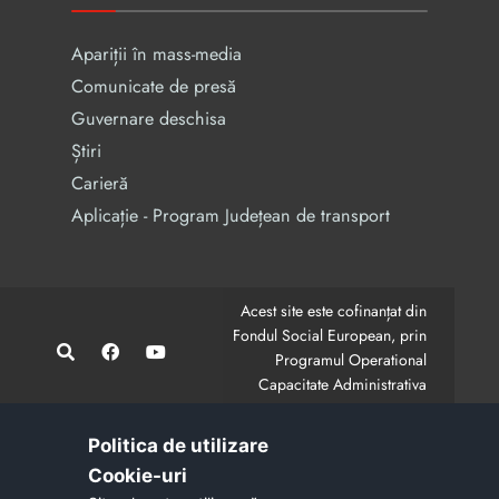
Apariții în mass-media
Comunicate de presă
Guvernare deschisa
Știri
Carieră
Aplicație - Program Județean de transport
Acest site este cofinanțat din
Fondul Social European, prin
Programul Operational
Capacitate Administrativa
2014-2020.
CodMySmis/Sipoca: 128880/652;
www.fonduri-ue.ro
,
Politica de utilizare
www.poca.ro
Cookie-uri‎
Conținutul acestui site web nu reprezintă în mod