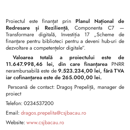
Proiectul este finanțat prin
Planul Național de
Redresare și Reziliență
, Componenta C7 —
Transformare digitală, Investiția 17 „Scheme de
finanțare pentru biblioteci pentru a deveni hub-uri de
dezvoltare a competențelor digitale”.
Valoarea totală a proiectului este de
11.647.998,46 lei, din care finanțarea
PNRR
nerambursabilă este de
9.523.234,00 lei, fără TVA
iar cofinanțarea este de 265.000,00 lei.
Persoană de contact: Dragoș Prepeliță, manager de
proiect
Telefon: 0234537200
Email:
dragos.prepelita@csjbacau.ro
Website:
www.csjbacau.ro