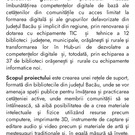
îmbunătățirea competențelor digitale de bază ale
cetățenilor din comunitățile cu acces limitat la
formarea digitală și ale grupurilor defavorizate din
Județul Bacău și implicit din regiune, prin renovarea și
dotarea cu echipamente TIC și tehnice a 12
biblioteci judeţene, municipale, orăşăneşti şi rurale şi
transformarea lor în Hub-uri de dezvolatre a
competenţelor digitale și, totodată, prin echiparea a
37 de biblioteci orășenești şi rurale cu echipamente
informatice noi.
Scopul proiectului
este crearea unei rețele de suport,
formată din bibliotecile din judeţul Bacău, unde se vor
amenaja spații publice pentru învățarea și practicarea
cetățeniei active, unde membrii comunității să se
întâlnească, să aibă posibilitatea de a crea materiale
intelectuale şi fizice utilizând resurse precum
computere, imprimante 3D, instrumente de captare şi
editare audio şi video precum şi materiale de artă şi
meşteşuguri tradiţionale și, în egală măsură să învețe,