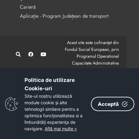
Carieră
Aplicație - Program Județean de transport
Acest site este cofinanțat din
Fondul Social European, prin
Programul Operational
Capacitate Administrativa
2014-2020.
CodMySmis/Sipoca: 128880/652;
www.fonduri-ue.ro
,
Politica de utilizare
www.poca.ro
Cookie-uri‎
Conținutul acestui site web nu reprezintă în mod
Site-ul nostru utilizează
obligatoriu poziția oficială a Uniunii Europene.
module cookie și alte
Acceptă
Întreaga responsabilitate asupra corectitudinii și
tehnologii similare pentru a
coerenței informațiilor prezentate revine inițiatorilor site-
optimiza funcţionalitatea si a
ului web.
îmbunătăţi experienţa de
navigare.
Află mai multe »
Copyright © 2026 - Consiliul Județean Bacău