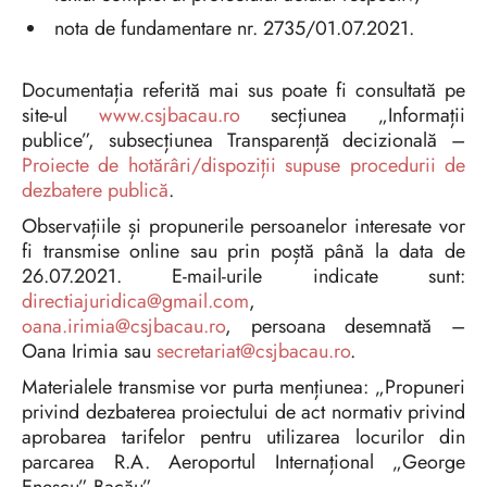
nota de fundamentare nr. 2735/01.07.2021.
Documentația referită mai sus poate fi consultată pe
site-ul
www.csjbacau.ro
secțiunea „Informații
publice”, subsecțiunea Transparență decizională –
Proiecte de hotărâri/dispoziții supuse procedurii de
dezbatere publică
.
Observațiile și propunerile persoanelor interesate vor
fi transmise online sau prin poștă până la data de
26.07.2021. E-mail-urile indicate sunt:
directiajuridica@gmail.com
,
oana.irimia@csjbacau.ro
, persoana desemnată –
Oana Irimia sau
secretariat@csjbacau.ro
.
Materialele transmise vor purta mențiunea: „Propuneri
privind dezbaterea proiectului de act normativ privind
aprobarea tarifelor pentru utilizarea locurilor din
parcarea R.A. Aeroportul Internațional „George