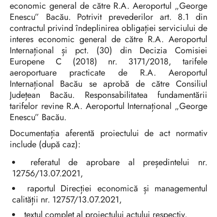
economic general de către R.A. Aeroportul „George
Enescu” Bacău. Potrivit prevederilor art. 8.1 din
contractul privind îndeplinirea obligației serviciului de
interes economic general de către R.A. Aeroportul
Internațional și pct. (30) din Decizia Comisiei
Europene C (2018) nr. 3171/2018, tarifele
aeroportuare practicate de R.A. Aeroportul
Internațional Bacău se aprobă de către Consiliul
Județean Bacău. Responsabilitatea fundamentării
tarifelor revine R.A. Aeroportul Internațional „George
Enescu” Bacău.
Documentația aferentă proiectului de act normativ
include (după caz):
referatul de aprobare al președintelui nr.
12756/13.07.2021,
raportul Direcției economică și managementul
calității nr. 12757/13.07.2021,
textul complet al proiectului actului respectiv,