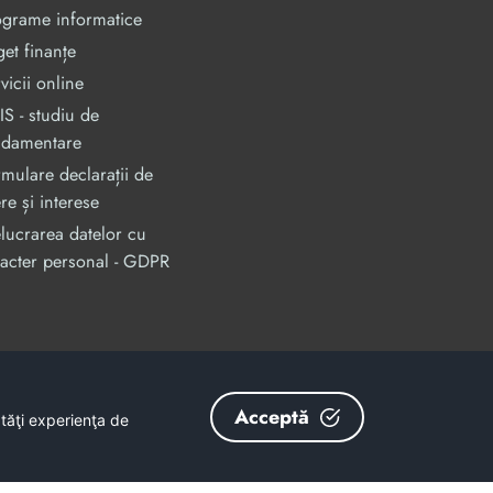
ograme informatice
et finanțe
vicii online
S - studiu de
ndamentare
mulare declarații de
re și interese
lucrarea datelor cu
acter personal - GDPR
an, prin Programul Operational Capacitate Administrativa 2014-2020.
odMySmis/Sipoca: 128880/652;
www.fonduri-ue.ro
,
www.poca.ro
Acceptă
ătăţi experienţa de
nu reprezintă în mod obligatoriu poziția oficială a Uniunii Europene.
și coerenței informațiilor prezentate revine inițiatorilor site-ului web.