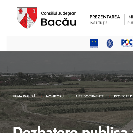
PREZENTAREA
IN
INSTITUȚIEI
PU
PRIMA PAGINĂ
MONITORUL
ALTE DOCUMENTE
PROIECTE D
Dezbatere publica 