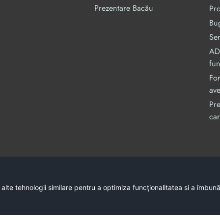
Prezentare Bacău
Pr
Bug
Ser
ADI
fu
For
ave
Pre
car
Acest site este cofinanțat din Fondul Social Europe
C
 alte tehnologii similare pentru a optimiza funcţionalitatea si a îmbun
Conținutul acestui site web 
Întreaga responsabilitate asupra corectitudinii 