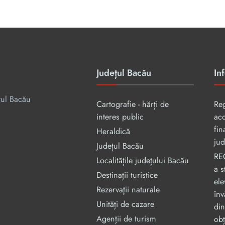
Județul Bacău
Inf
țul Bacău
Cartografie - hărți de
Re
interes public
aco
fin
Heraldică
jud
Județul Bacău
RE
Localitățile județului Bacău
a s
Destinații turistice
ele
Rezervaţii naturale
înv
Unități de cazare
din
Agenții de turism
obț