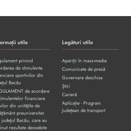
ormații utile
Legături utile
gulament privind
Apariții în mass-media
rdarea de stimulente
Comunicate de presă
anciare sportivilor din
Guvernare deschisa
ețul Bacău
Știri
GULAMENT de acordare
Carieră
timulentelor financiare
Aplicație - Program
vilor din unităţile de
Județean de transport
ăţământ preuniversitar
 judeţul Bacău, care au
inut rezultate deosebite