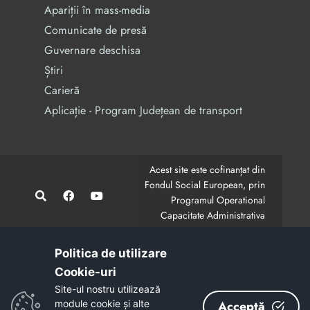
Apariții în mass-media
Comunicate de presă
Guvernare deschisa
Știri
Carieră
Aplicație - Program Județean de transport
Acest site este cofinanțat din
Fondul Social European, prin
Programul Operational
Capacitate Administrativa
2014-2020.
CodMySmis/Sipoca: 128880/652;
www.fonduri-ue.ro
,
Politica de utilizare
www.poca.ro
Cookie-uri‎
Conținutul acestui site web nu reprezintă în mod
Site-ul nostru utilizează
obligatoriu poziția oficială a Uniunii Europene.
module cookie și alte
Acceptă
Întreaga responsabilitate asupra corectitudinii și