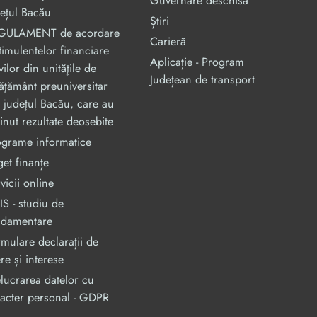
Guvernare deschisa
ețul Bacău
Știri
GULAMENT de acordare
Carieră
timulentelor financiare
Aplicație - Program
vilor din unităţile de
Județean de transport
ăţământ preuniversitar
 judeţul Bacău, care au
inut rezultate deosebite
ograme informatice
et finanțe
vicii online
S - studiu de
ndamentare
mulare declarații de
re și interese
lucrarea datelor cu
acter personal - GDPR