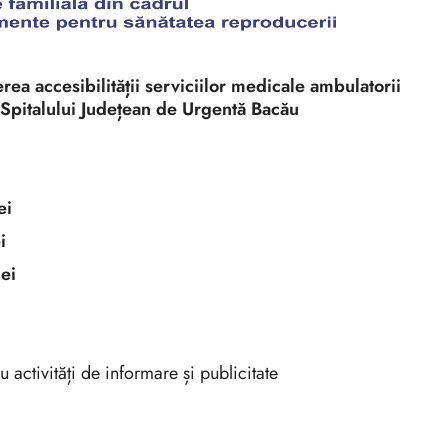
terea accesibilității serviciilor medicale ambulatorii
ul Spitalului Județean de Urgentă Bacău
i
i
i
 activități de informare și publicitate