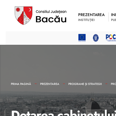
PREZENTAREA
IN
INSTITUȚIEI
PU
PRIMA PAGINĂ
PREZENTAREA
PROGRAME ȘI STRATEGII
PRO
Dotarea cabinetului