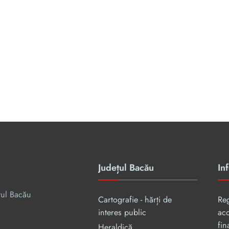
Județul Bacău
Inf
țul Bacău
Cartografie - hărți de
Re
interes public
aco
fin
Heraldică