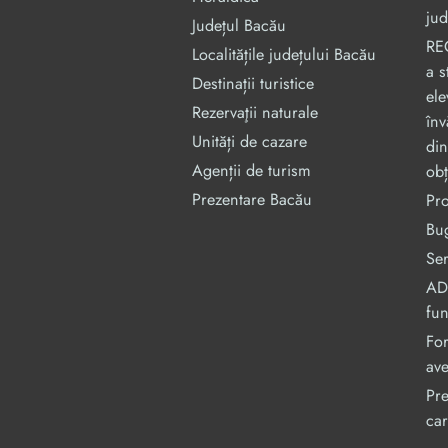
jud
Județul Bacău
RE
Localitățile județului Bacău
a s
Destinații turistice
ele
Rezervaţii naturale
înv
Unități de cazare
din
Agenții de turism
obț
Prezentare Bacău
Pr
Bug
Ser
ADI
fu
For
ave
Pre
car