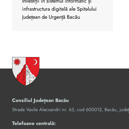
Investiții în sistemul informatic și
infrastructura digitală ale Spitalului
Județean de Urgență Bacău
Consiliul Județean Bacău
Strada Vasile Alecsandri nr. 63, cod 600012, Bacău, jude
Telefoane centrală: