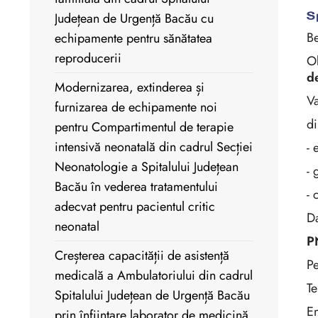
Județean de Urgență Bacău cu
Be
echipamente pentru sănătatea
reproducerii
Ob
de
Modernizarea, extinderea și
Va
furnizarea de echipamente noi
di
pentru Compartimentul de terapie
intensivă neonatală din cadrul Secției
- 
Neonatologie a Spitalului Județean
- 
Bacău în vederea tratamentului
- 
adecvat pentru pacientul critic
Da
neonatal
P
Creșterea capacității de asistență
P
medicală a Ambulatoriului din cadrul
Te
Spitalului Județean de Urgență Bacău
E
prin înființare laborator de medicină