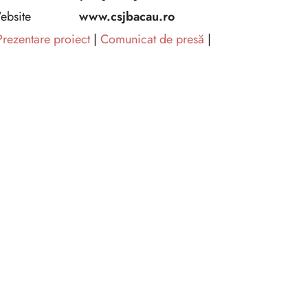
ebsite
www.csjbacau.ro
Prezentare proiect
|
Comunicat de presă
|