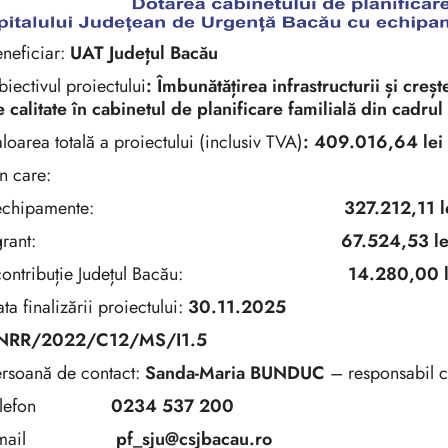
neficiar:
UAT Județul Bacău
iectivul proiectului
: Îmbunătățirea infrastructurii și creș
 calitate în cabinetul de planificare familială din cadr
loarea totală a proiectului (inclusiv TVA)
: 409.016,64 lei
n care:
echipamente:
327.212,11 le
grant:
67.524,53 le
contribuție Județul Bacău:
14.280,00 le
ta finalizării proiectului:
30.11.2025
NRR/2022/C12/MS/I1.5
ersoană de contact:
Sanda-Maria BUNDUC
– responsabil cu
lefon
0234 537 200
mail
pf_sju@csjbacau.ro