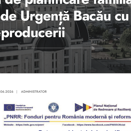
n de Urgență Bacău c
eproducerii
.06.2026
|
ADMINISTRATOR