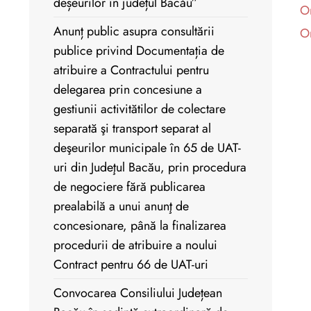
deșeurilor în județul Bacău”
Or
Anunț public asupra consultării
Or
publice privind Documentația de
atribuire a Contractului pentru
delegarea prin concesiune a
gestiunii activitătilor de colectare
separată şi transport separat al
deşeurilor municipale în 65 de UAT-
uri din Judeţul Bacău, prin procedura
de negociere fără publicarea
prealabilă a unui anunţ de
concesionare, până la finalizarea
procedurii de atribuire a noului
Contract pentru 66 de UAT-uri
Convocarea Consiliului Județean