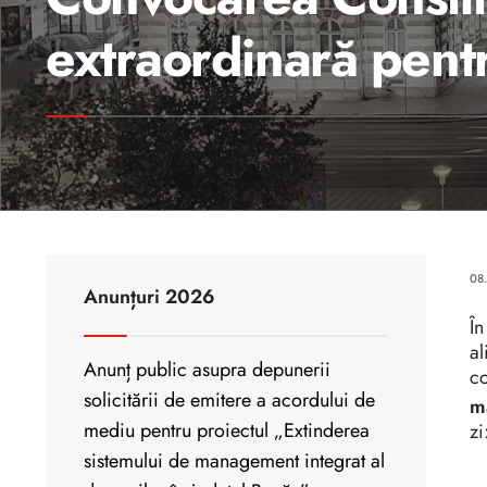
extraordinară pent
08
Anunțuri 2026
În
al
Anunț public asupra depunerii
co
solicitării de emitere a acordului de
m
mediu pentru proiectul „Extinderea
zi
sistemului de management integrat al