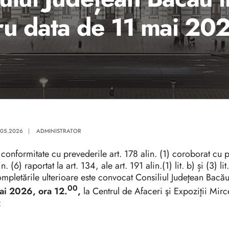
ru data de 11 mai 20
.05.2026
|
ADMINISTRATOR
 conformitate cu prevederile art. 178 alin. (1) coroborat cu pre
in. (6) raportat la art. 134, ale art. 191 alin.(1) lit. b) și (3)
mpletările ulterioare este convocat Consiliul Judeţean Bacă
00
ai 2026, ora 12.
,
la
Centrul de Afaceri şi Expoziţii Mi
: