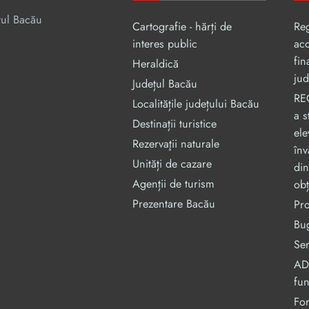
țul Bacău
Cartografie - hărți de
Re
interes public
aco
fin
Heraldică
jud
Județul Bacău
RE
Localitățile județului Bacău
a s
Destinații turistice
ele
Rezervaţii naturale
înv
Unități de cazare
din
Agenții de turism
obț
Prezentare Bacău
Pr
Bug
Ser
ADI
fu
For