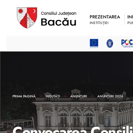
PREZENTAREA
IN
INSTITUȚIEI
PU
PRIMA PAGINĂ
NOUTĂȚI
ANUNȚURI
ANUNȚURI 2026
Convocarea Consili