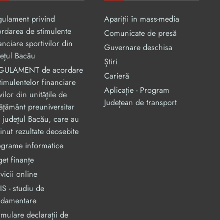
gulament privind
Apariții în mass-media
rdarea de stimulente
Comunicate de presă
anciare sportivilor din
Guvernare deschisa
ețul Bacău
Știri
GULAMENT de acordare
Carieră
timulentelor financiare
Aplicație - Program
vilor din unităţile de
Județean de transport
ăţământ preuniversitar
 judeţul Bacău, care au
inut rezultate deosebite
ograme informatice
et finanțe
vicii online
S - studiu de
ndamentare
mulare declarații de