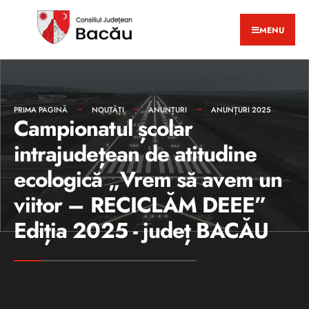
MENU
PRIMA PAGINĂ
NOUTĂȚI
ANUNȚURI
ANUNȚURI 2025
Campionatul școlar
intrajudețean de atitudine
ecologică „Vrem să avem un
viitor – RECICLĂM DEEE”
Ediția 2025 - județ BACĂU