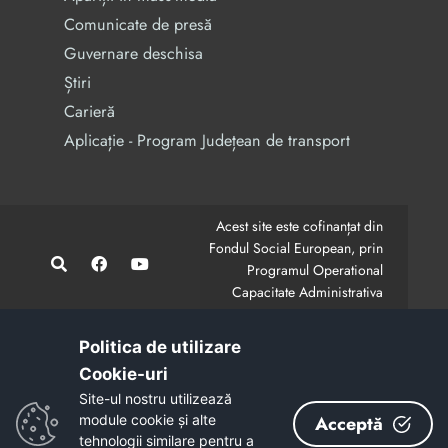
Comunicate de presă
Guvernare deschisa
Știri
Carieră
Aplicație - Program Județean de transport
Acest site este cofinanțat din
Fondul Social European, prin
Programul Operational
Capacitate Administrativa
2014-2020.
CodMySmis/Sipoca: 128880/652;
www.fonduri-ue.ro
,
Politica de utilizare
www.poca.ro
Cookie-uri‎
Conținutul acestui site web nu reprezintă în mod
Site-ul nostru utilizează
obligatoriu poziția oficială a Uniunii Europene.
module cookie și alte
Acceptă
Întreaga responsabilitate asupra corectitudinii și
tehnologii similare pentru a
coerenței informațiilor prezentate revine inițiatorilor site-